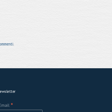
 commenti
.
ewsletter
*
Email