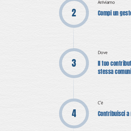
Arriviamo
Compi un gesto
Dove
Il tuo contribu
stessa comun
C′è
Contribuisci a 