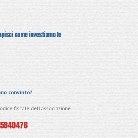
capisci come investiamo le
amo convinto?
 codice fiscale dell’associazione
05840476