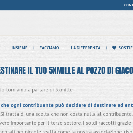
CON
INSIEME
FACCIAMO
LA DIFFERENZA
SOSTIE
ESTINARE IL TUO 5XMILLE AL POZZO DI GIAC
o torniamo a parlare di 5xmille.
F che ogni contribuente può decidere di destinare ad
ent
. Si tratta di una scelta che non costa nulla al contribuent
ero importante per il terzo settore. I soldi raccolti grazie
ntali per piccole realtà come la nostra associazione, riso