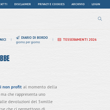
TATTI
DISCLAIMER
PRIVACY E COOKIES
ARCHIVIO
LOGIN
DIARIO DI BORDO
NICI
TESSERAMENTI 2026
giorno per giorno
OBBE
i non profit
al momento della
e, ma che rappresenta uno
 alle devoluzioni del 5xmille
rse che ci permettono di