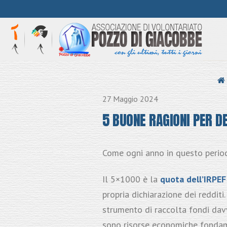
HOME
27 Maggio 2024
5 BUONE RAGIONI PER D
Come ogni anno in questo period
Il 5×1000 è la
quota
dell’IRPE
propria dichiarazione dei redditi
strumento di raccolta fondi davv
sono risorse economiche fondame