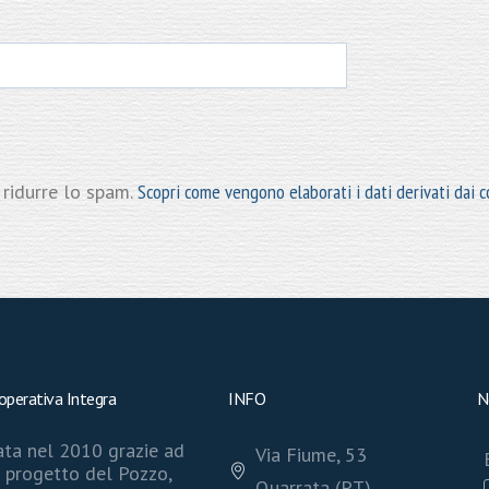
 ridurre lo spam.
Scopri come vengono elaborati i dati derivati dai
operativa Integra
INFO
N
ta nel 2010 grazie ad
Via Fiume, 53
 progetto del Pozzo,
Quarrata (PT)