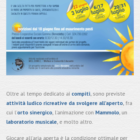
Oltre al tempo dedicato ai
compiti
, sono previste
attività ludico ricreative da svolgere all’aperto
, fra
cui l’
orto sinergico
, l’animazione con
Mammolo
, un
laboratorio musicale
, e molto altro.
Giocare all’aria aperta è la condizione ottimale per