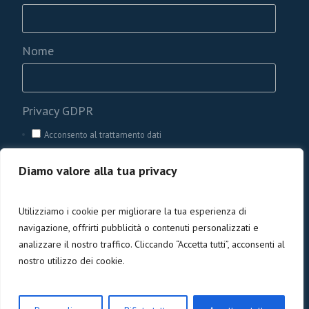
Nome
Privacy GDPR
Acconsento al trattamento dati
Diamo valore alla tua privacy
Utilizziamo i cookie per migliorare la tua esperienza di
navigazione, offrirti pubblicità o contenuti personalizzati e
analizzare il nostro traffico. Cliccando “Accetta tutti”, acconsenti al
nostro utilizzo dei cookie.
Privacy e cookies
/ Codice Fiscale 90005840476 | ©
2026 Pozzo di Giacobbe ODV