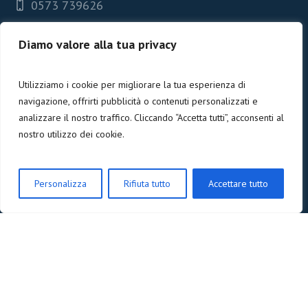
0573 739626
Diamo valore alla tua privacy
Newsletter
Utilizziamo i cookie per migliorare la tua esperienza di
*
Email
navigazione, offrirti pubblicità o contenuti personalizzati e
analizzare il nostro traffico. Cliccando “Accetta tutti”, acconsenti al
nostro utilizzo dei cookie.
Nome
Personalizza
Rifiuta tutto
Accettare tutto
Privacy GDPR
Acconsento al trattamento dati