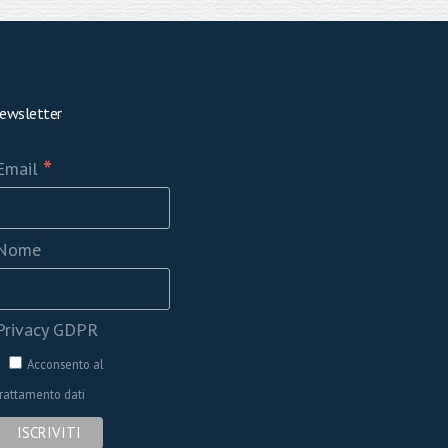
ewsletter
*
Email
Nome
Privacy GDPR
Acconsento al
trattamento dati