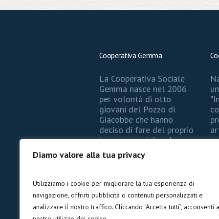
Cooperativa Gemma
Co
La Cooperativa Sociale
Na
Gemma nasce nel 2006
un
per volontà di otto
"I
giovani del Pozzo di
co
Giacobbe che hanno
pr
deciso di fare del proprio
ar
impegno sociale ed
co
educativo una ragione di
re
Diamo valore alla tua privacy
vita e di crescita. Oggi si
no
occupa dello sviluppo di
pr
servizi di educativi e di
di
Utilizziamo i cookie per migliorare la tua esperienza di
aiuto a bambini, giovani
di
navigazione, offrirti pubblicità o contenuti personalizzati e
ed anziani.
st
analizzare il nostro traffico. Cliccando “Accetta tutti”, acconsenti a
nostro utilizzo dei cookie.