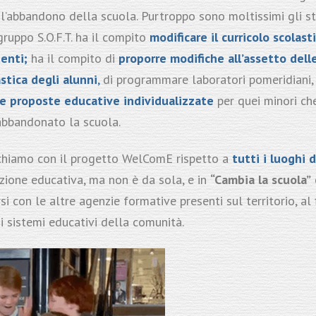
o l’abbandono della scuola. Purtroppo sono moltissimi gli st
gruppo S.O.F.T. ha il compito
modificare il curricolo scolasti
denti;
ha il compito di
proporre modifiche all’assetto delle 
stica degli alunni
,
di programmare laboratori pomeridiani, 
re proposte educative individualizzate
per quei minori ch
abbandonato la scuola.
chiamo con il progetto WelComE rispetto a
tutti i luoghi 
zione educativa, ma non è da sola, e in
“Cambia la scuola”
si con le altre agenzie formative presenti sul territorio, al 
i sistemi educativi della comunità.