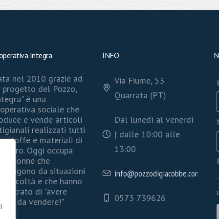
operativa Integra
INFO
N
ta nel 2010 grazie ad
Via Fiume, 53
 progetto del Pozzo,
Quarrata (PT)
ntegra" è una
operativa sociale che
oduce e vende articoli
Dal lunedì al venerdì
tigianali realizzati tutti
| dalle 10:00 alle
n stoffe e materiali di
13:00
cupero. Oggi occupa
ve donne che
ovengono da situazioni
info@pozzodigiacobbe.com
 difficoltà e che hanno
mostrato di "avere
0573 739626
offa da vendere!"
l