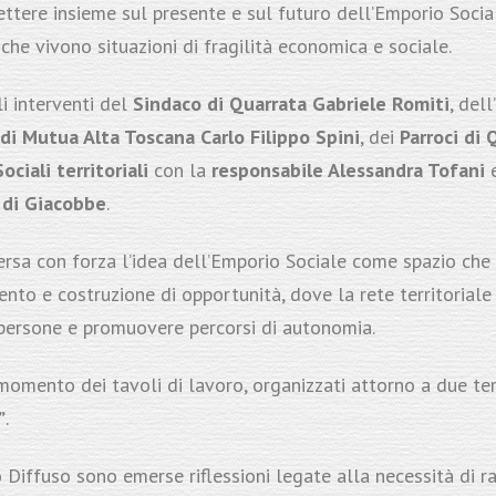
ettere insieme sul presente e sul futuro dell’Emporio Social
che vivono situazioni di fragilità economica e sociale.
li interventi del
Sindaco di Quarrata Gabriele Romiti
, dell’
di Mutua Alta Toscana Carlo Filippo Spini
, dei
Parroci di
ociali territoriali
con la
responsabile Alessandra Tofani
o di Giacobbe
.
sa con forza l’idea dell’Emporio Sociale come spazio che v
to e costruzione di opportunità, dove la rete territorial
persone e promuovere percorsi di autonomia.
 momento dei tavoli di lavoro, organizzati attorno a due te
”
.
Diffuso sono emerse riflessioni legate alla necessità di r