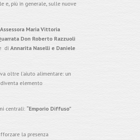
e e, più in generale, sulle nuove
Assessora Maria Vittoria
 Quarrata Don Roberto Razzuoli
e di
Annarita Naselli e Daniele
a oltre l’aiuto alimentare: un
e diventa elemento
mi centrali:
“Emporio Diffuso”
afforzare la presenza