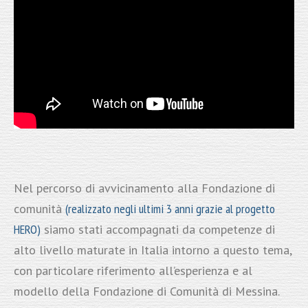
Nel percorso di avvicinamento alla Fondazione di
comunità
(realizzato negli ultimi 3 anni grazie al progetto
HERO)
siamo stati accompagnati da competenze di
alto livello maturate in Italia intorno a questo tema,
con particolare riferimento all’esperienza e al
modello della Fondazione di Comunità di Messina.