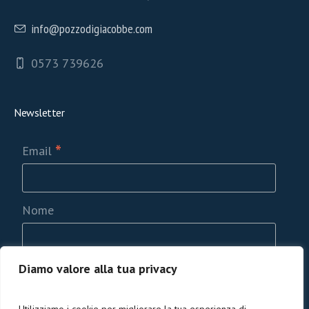
info@pozzodigiacobbe.com
0573 739626
Newsletter
*
Email
Nome
Diamo valore alla tua privacy
Privacy GDPR
Acconsento al trattamento dati