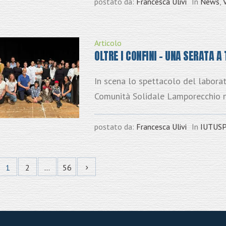
postato da:
Francesca Ulivi
In
News
,
Articolo
OLTRE I CONFINI – UNA SERATA 
In scena lo spettacolo del labora
Comunità Solidale Lamporecchio n
postato da:
Francesca Ulivi
In
IUTUS
1
2
…
56