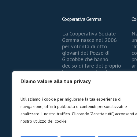
Cooperativa Gemma
Co
La Cooperativa Sociale
Na
Gemma nasce nel 2006
un
per volontà di otto
"I
giovani del Pozzo di
co
Giacobbe che hanno
pr
deciso di fare del proprio
ar
impegno sociale ed
co
educativo una ragione di
re
Diamo valore alla tua privacy
vita e di crescita. Oggi si
no
occupa dello sviluppo di
pr
servizi di educativi e di
di
Utilizziamo i cookie per migliorare la tua esperienza di
aiuto a bambini, giovani
di
navigazione, offrirti pubblicità o contenuti personalizzati e
ed anziani.
st
analizzare il nostro traffico. Cliccando “Accetta tutti”, acconsenti a
nostro utilizzo dei cookie.
Visita il sito >>
Vis