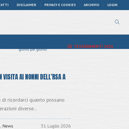
TATTI
DISCLAIMER
PRIVACY E COOKIES
ARCHIVIO
LOGIN
DIARIO DI BORDO
NICI
TESSERAMENTI 2026
giorno per giorno
N VISITA AI NONNI DELL’RSA A
 di ricordarci quanto possano
erazioni diverse...
a
,
News
31 Luglio 2026