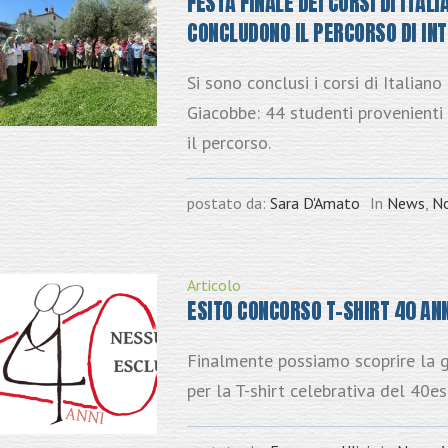
FESTA FINALE DEI CORSI DI ITAL
CONCLUDONO IL PERCORSO DI IN
Si sono conclusi i corsi di Italian
Giacobbe: 44 studenti provenienti
il percorso.
postato da:
Sara D'Amato
In
News
,
No
Articolo
ESITO CONCORSO T-SHIRT 40 ANN
Finalmente possiamo scoprire la gr
per la T-shirt celebrativa del 40e