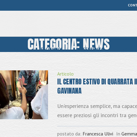
CON
CATEGORIA:
NEWS
INSIEME
FACCIAMO
LA DIFFERENZA
SOSTIE
Articolo
IL CENTRO ESTIVO DI QUARRATA I
GAVINANA
Un'esperienza semplice, ma capace
essere preziosi gli incontri tra gen
postato da:
Francesca Ulivi
In
Gemm