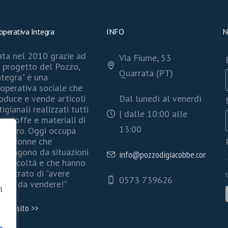
operativa Integra
INFO
N
ta nel 2010 grazie ad
Via Fiume, 53
 progetto del Pozzo,
Quarrata (PT)
ntegra" è una
operativa sociale che
oduce e vende articoli
Dal lunedì al venerdì
tigianali realizzati tutti
| dalle 10:00 alle
n stoffe e materiali di
13:00
cupero. Oggi occupa
ve donne che
ovengono da situazioni
info@pozzodigiacobbe.com
 difficoltà e che hanno
mostrato di "avere
0573 739626
offa da vendere!"
l
ita il sito >>