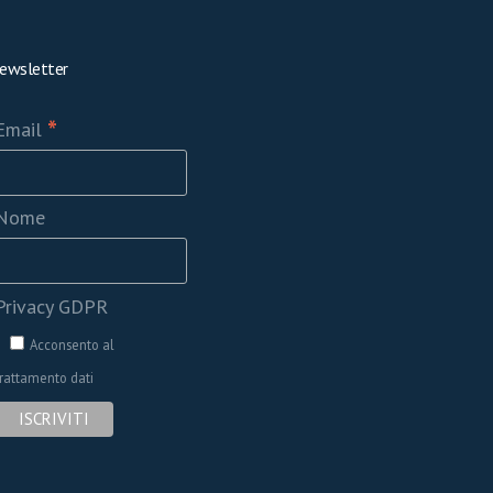
ewsletter
*
Email
Nome
Privacy GDPR
Acconsento al
trattamento dati