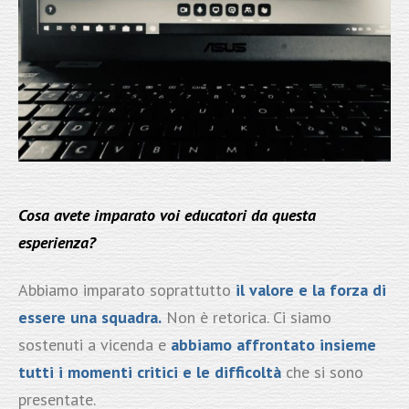
Cosa avete imparato voi educatori da questa
esperienza?
Abbiamo imparato soprattutto
il valore e la forza di
essere una squadra.
Non è retorica. Ci siamo
sostenuti a vicenda e
abbiamo affrontato insieme
tutti i momenti critici e le difficoltà
che si sono
presentate.