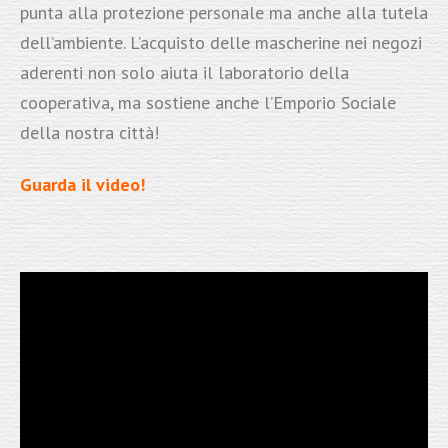
punta alla protezione personale ma anche alla tutela
dell’ambiente. L’acquisto delle mascherine nei negozi
aderenti non solo aiuta il laboratorio della
cooperativa, ma sostiene anche l’Emporio Sociale
della nostra città!
Guarda il video!