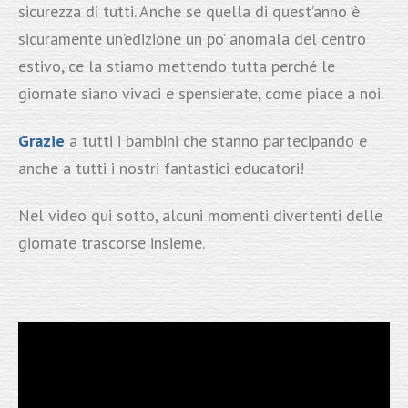
sicurezza di tutti. Anche se quella di quest’anno è
sicuramente un’edizione un po’ anomala del centro
estivo, ce la stiamo mettendo tutta perché le
giornate siano vivaci e spensierate, come piace a noi.
Grazie
a tutti i bambini che stanno partecipando e
anche a tutti i nostri fantastici educatori!
Nel video qui sotto, alcuni momenti divertenti delle
giornate trascorse insieme.