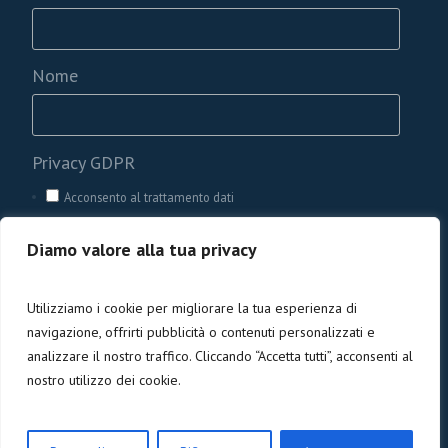
Nome
Privacy GDPR
Acconsento al trattamento dati
Diamo valore alla tua privacy
Utilizziamo i cookie per migliorare la tua esperienza di
navigazione, offrirti pubblicità o contenuti personalizzati e
analizzare il nostro traffico. Cliccando “Accetta tutti”, acconsenti al
nostro utilizzo dei cookie.
Privacy e cookies
/ Codice Fiscale 90005840476 | ©
2026 Pozzo di Giacobbe ODV