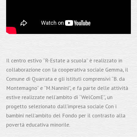
Il centro estivo “R-Estate a scuola” è realizzato in
collaborazione con la cooperativa sociale Gemma, il
Comune di Quarrata e gli istituti comprensivi “B. da
Montemagno” e “M.Nannini”, e fa parte delle attività
estive realizzate nell’ambito di “WelComE”, un
progetto selezionato dall’impresa sociale Con i
bambini nell’ambito del Fondo per il contrasto alla
povertà educativa minorile.